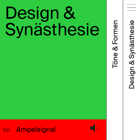
Design &
Synästhesie
Töne & Formen
Design & Synästhesie
Ampelsignal
T01