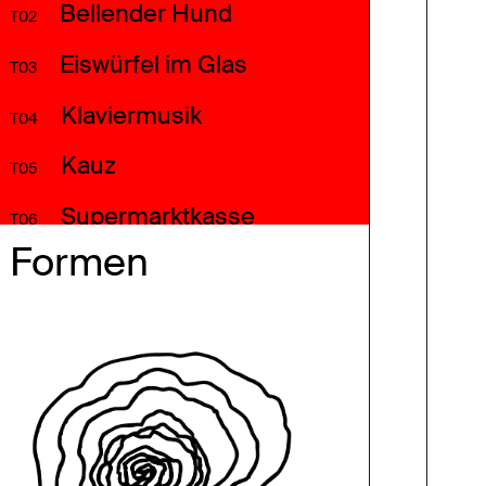
Bellender Hund
T02
Eiswürfel im Glas
T03
Klaviermusik
T04
Kauz
T05
Supermarktkasse
T06
Formen
Motorrad
T07
Ampelsignal Freigabe
T08
Kreissäge
T09
Vogelgezwitscher
T10
Menschenmenge
T11