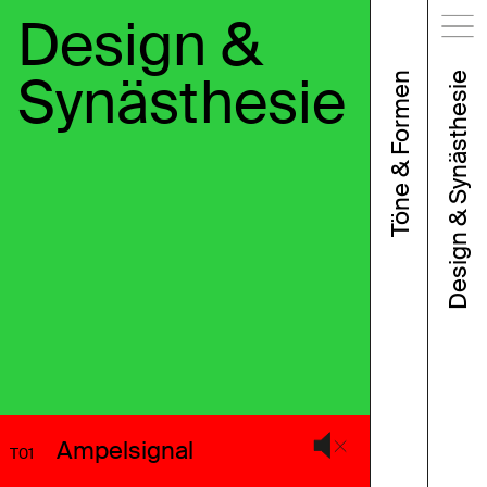
Design &
Synästhesie
Töne & Formen
Design & Synästhesie
Ampelsignal
T01