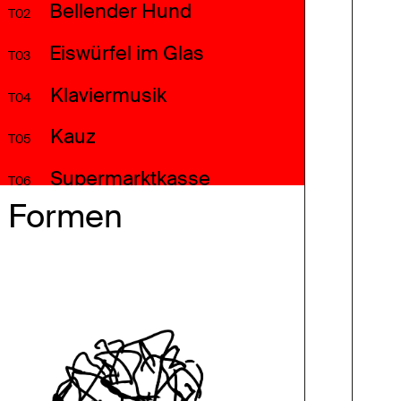
Bellender Hund
T02
Eiswürfel im Glas
T03
Klaviermusik
T04
Kauz
T05
Supermarktkasse
T06
Formen
Motorrad
T07
Ampelsignal Freigabe
T08
Kreissäge
T09
Vogelgezwitscher
T10
Menschenmenge
T11