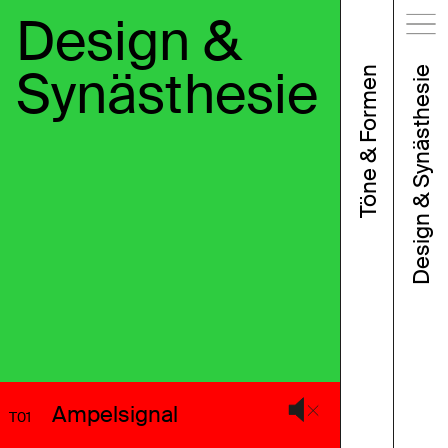
Design &
Synästhesie
Töne & Formen
Design & Synästhesie
Ampelsignal
T01