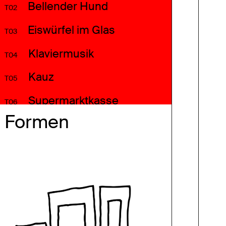
Bellender Hund
T02
Eiswürfel im Glas
T03
Klaviermusik
T04
Kauz
T05
Supermarktkasse
T06
Formen
Motorrad
T07
Ampelsignal Freigabe
T08
Kreissäge
T09
Vogelgezwitscher
T10
Menschenmenge
T11