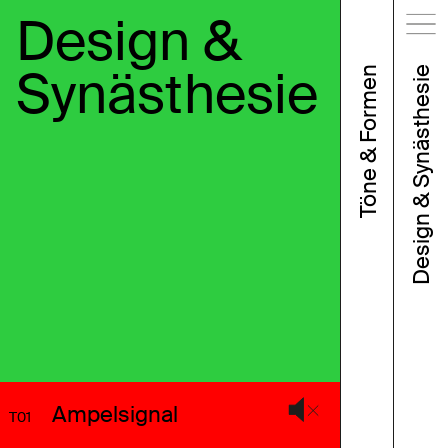
Design &
Synästhesie
Töne & Formen
Design & Synästhesie
Ampelsignal
T01