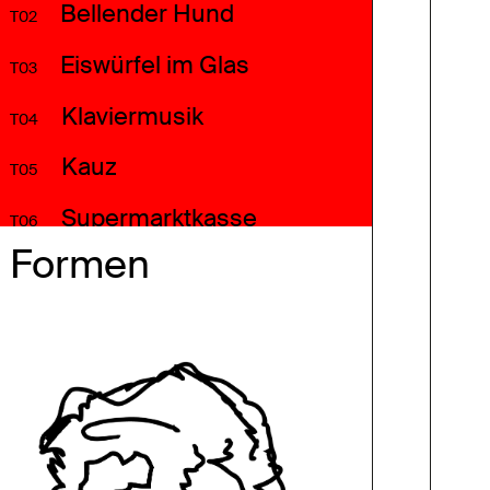
Bellender Hund
T02
Eiswürfel im Glas
T03
Klaviermusik
T04
Kauz
T05
Supermarktkasse
T06
Formen
Motorrad
T07
Ampelsignal Freigabe
T08
Kreissäge
T09
Vogelgezwitscher
T10
Menschenmenge
T11