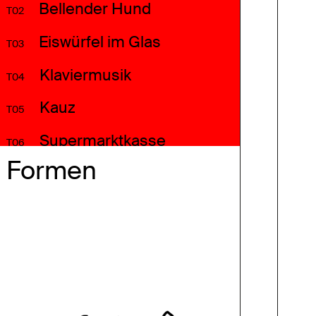
Bellender Hund
T02
Eiswürfel im Glas
T03
Klaviermusik
T04
Kauz
T05
Supermarktkasse
T06
Formen
Motorrad
T07
Ampelsignal Freigabe
T08
Kreissäge
T09
Vogelgezwitscher
T10
Menschenmenge
T11