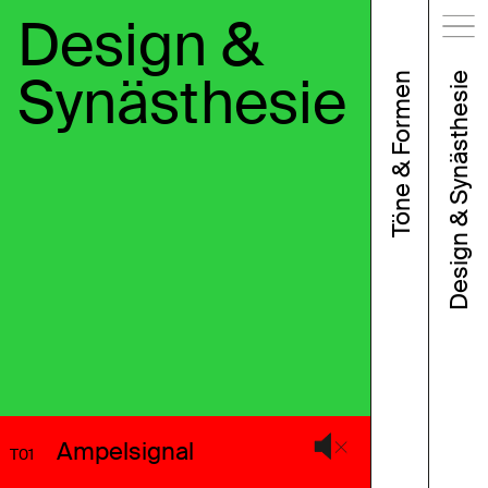
Design &
Synästhesie
Töne & Formen
Design & Synästhesie
Ampelsignal
T01