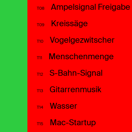
Ampelsignal Freigabe
T08
Kreissäge
T09
Vogelgezwitscher
T10
Menschenmenge
T11
S-Bahn-Signal
T12
Gitarrenmusik
T13
Wasser
T14
Mac-Startup
T15