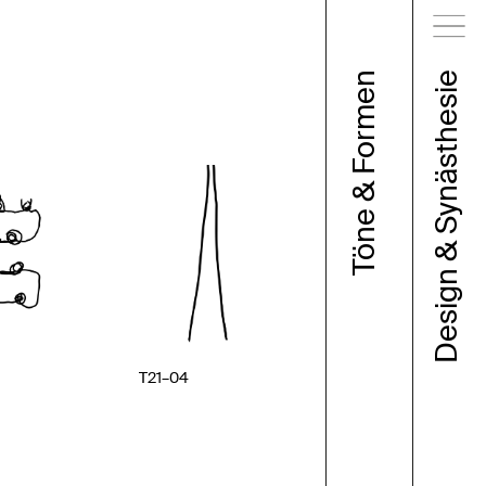
Töne & Formen
Design & Synästhesie
ie
T21–04