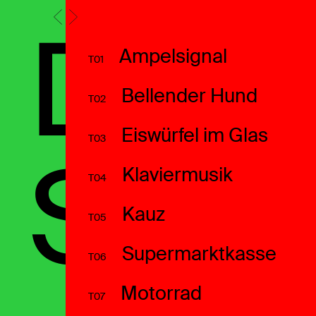
Desi
Ampelsignal
T01
Bellender Hund
T02
Eiswürfel im Glas
T03
Synä
Klaviermusik
T04
Kauz
T05
Supermarktkasse
T06
Motorrad
T07