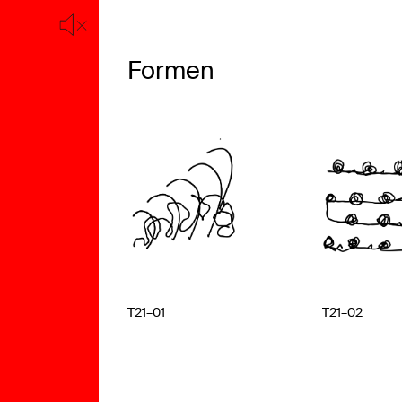
gn &
Formen
sthes
T21–01
T21–02