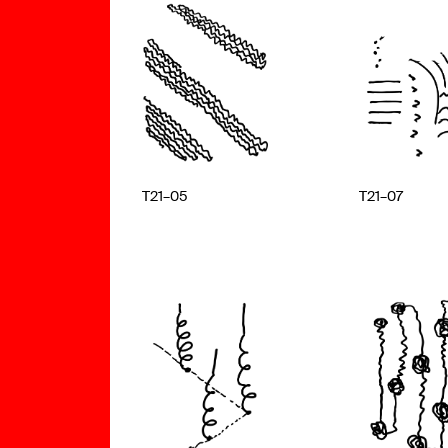
T21–05
T21–07