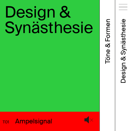
Design &
Synästhesie
Töne & Formen
Design & Synästhesie
Ampelsignal
T01