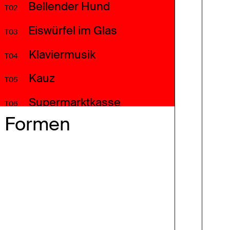
Bellender Hund
T02
Eiswürfel im Glas
T03
Klaviermusik
T04
Kauz
T05
Supermarktkasse
T06
Formen
Motorrad
T07
Ampelsignal Freigabe
T08
Kreissäge
T09
Vogelgezwitscher
T10
Menschenmenge
T11