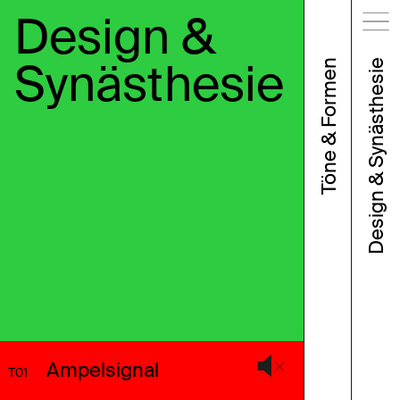
Design &
Synästhesie
Töne & Formen
Design & Synästhesie
Ampelsignal
T01