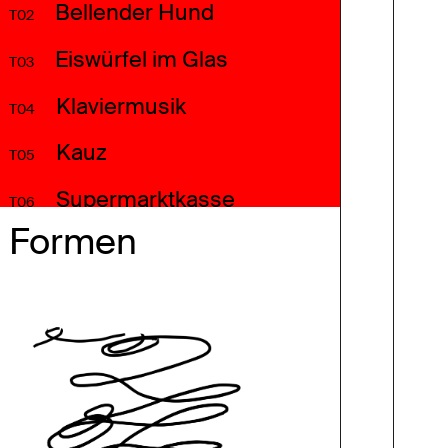
Bellender Hund
T02
Eiswürfel im Glas
T03
Klaviermusik
T04
Kauz
T05
Supermarktkasse
T06
Formen
Motorrad
T07
Ampelsignal Freigabe
T08
Kreissäge
T09
Vogelgezwitscher
T10
Menschenmenge
T11