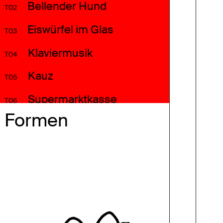
Bellender Hund
T02
Eiswürfel im Glas
T03
Klaviermusik
T04
Kauz
T05
Supermarktkasse
T06
Formen
Motorrad
T07
Ampelsignal Freigabe
T08
Kreissäge
T09
Vogelgezwitscher
T10
Menschenmenge
T11