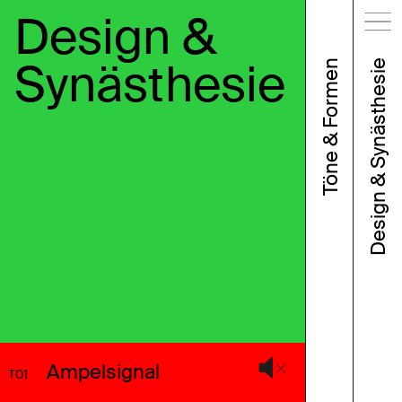
Design &
Synästhesie
Töne & Formen
Design & Synästhesie
Ampelsignal
T01