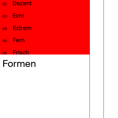
Dezent
02
Echt
03
Extrem
04
Fern
05
Frisch
06
Formen
Fröhlich
07
Frostig
08
Geschlossen
09
Hart
10
Heiter
11