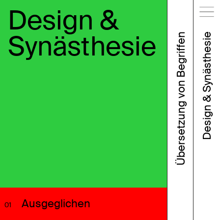
Design &
Synästhesie
Übersetzung von Begriffen
Design & Synästhesie
Ausgeglichen
01