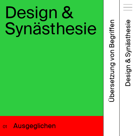
Design &
Synästhesie
Übersetzung von Begriffen
Design & Synästhesie
Ausgeglichen
01