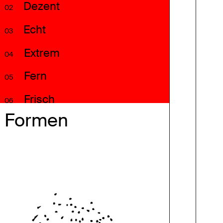
Dezent
02
Echt
03
Extrem
04
Fern
05
Frisch
06
Formen
Fröhlich
07
Frostig
08
Geschlossen
09
Hart
10
Heiter
11