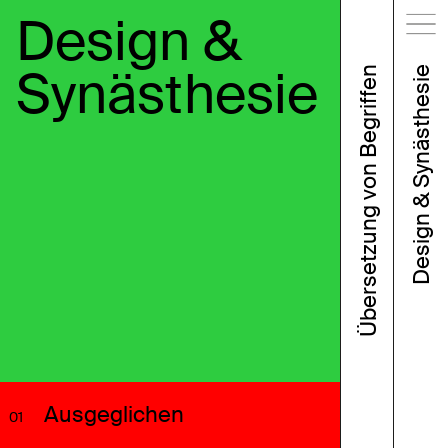
Design &
Synästhesie
Übersetzung von Begriffen
Design & Synästhesie
Ausgeglichen
01