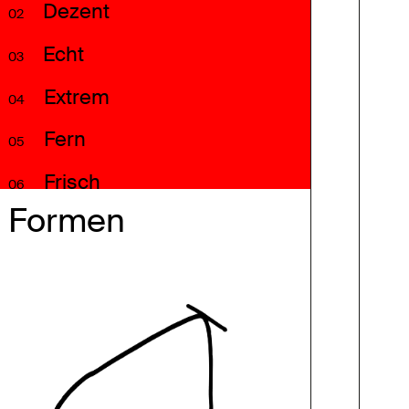
Dezent
02
Echt
03
Extrem
04
Fern
05
Frisch
06
Formen
Fröhlich
07
Frostig
08
Geschlossen
09
Hart
10
Heiter
11