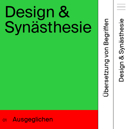
Design &
Synästhesie
Übersetzung von Begriffen
Design & Synästhesie
Ausgeglichen
01