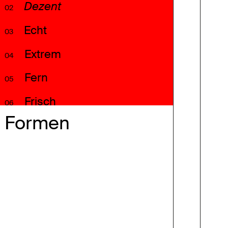
Dezent
02
Echt
03
Extrem
04
Fern
05
Frisch
06
Formen
Fröhlich
07
Frostig
08
Geschlossen
09
Hart
10
Heiter
11