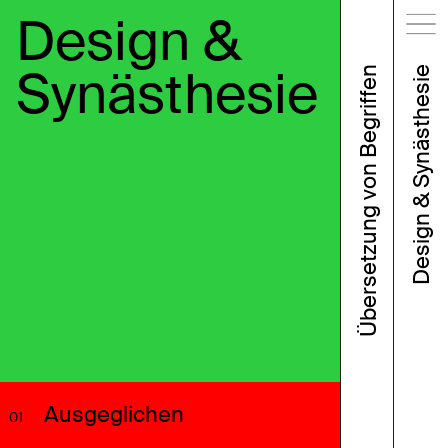
Design &
Synästhesie
Übersetzung von Begriffen
Design & Synästhesie
Ausgeglichen
01